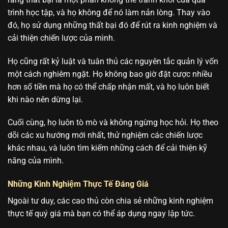
trình học tập, và họ không để nó làm nản lòng. Thay vào
đó, họ sử dụng những thất bại đó để rút ra kinh nghiệm và
cải thiện chiến lược của mình.
Họ cũng rất kỷ luật và tuân thủ các nguyên tắc quản lý vốn
một cách nghiêm ngặt. Họ không bao giờ đặt cược nhiều
hơn số tiền mà họ có thể chấp nhận mất, và họ luôn biết
khi nào nên dừng lại.
Cuối cùng, họ luôn tò mò và không ngừng học hỏi. Họ theo
dõi các xu hướng mới nhất, thử nghiệm các chiến lược
khác nhau, và luôn tìm kiếm những cách để cải thiện kỹ
năng của mình.
Những Kinh Nghiệm Thực Tế Đáng Giá
Ngoài tư duy, các cao thủ còn chia sẻ những kinh nghiệm
thực tế quý giá mà bạn có thể áp dụng ngay lập tức.