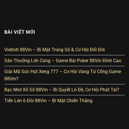
BÀI VIẾT MỚI
Vietlott 88Vin – Bí Mật Trúng Số & Cơ Hội Đổi Đời
Săn Thưởng Lớn Cùng – Game Bài Poker 88Vin Đỉnh Cao
Giải Mã Sức Hút Xèng 777 – Cơ Hội Vàng Từ Cổng Game
88Vin?
Bạc Nhớ Xổ Số 88Vin – Bí Quyết Lô Đề, Cơ Hội Phát Tài?
Tiến Lên 6 Đôi 88Vin – Bí Mật Chiến Thắng