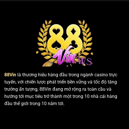
88Vin
là thương hiệu hàng đầu trong ngành casino trực
tuyến, với chiến lược phát triển bền vững và tốc độ tăng
trưởng ấn tượng, 88Vin đang mở rộng ra toàn cầu và
hướng tới mục tiêu trở thành một trong 10 nhà cái hàng
đầu thế giới trong 10 năm tới.