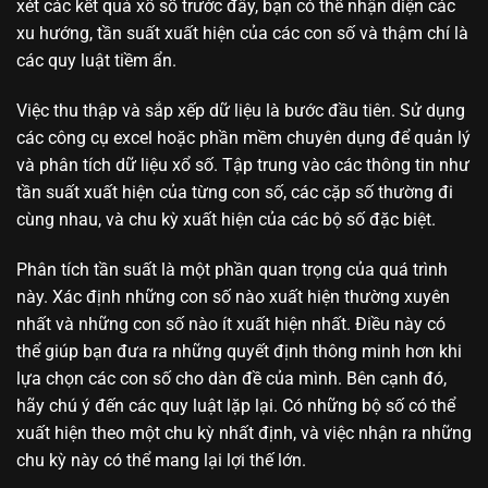
xét các kết quả xổ số trước đây, bạn có thể nhận diện các
xu hướng, tần suất xuất hiện của các con số và thậm chí là
các quy luật tiềm ẩn.
Việc thu thập và sắp xếp dữ liệu là bước đầu tiên. Sử dụng
các công cụ excel hoặc phần mềm chuyên dụng để quản lý
và phân tích dữ liệu xổ số. Tập trung vào các thông tin như
tần suất xuất hiện của từng con số, các cặp số thường đi
cùng nhau, và chu kỳ xuất hiện của các bộ số đặc biệt.
Phân tích tần suất là một phần quan trọng của quá trình
này. Xác định những con số nào xuất hiện thường xuyên
nhất và những con số nào ít xuất hiện nhất. Điều này có
thể giúp bạn đưa ra những quyết định thông minh hơn khi
lựa chọn các con số cho dàn đề của mình. Bên cạnh đó,
hãy chú ý đến các quy luật lặp lại. Có những bộ số có thể
xuất hiện theo một chu kỳ nhất định, và việc nhận ra những
chu kỳ này có thể mang lại lợi thế lớn.