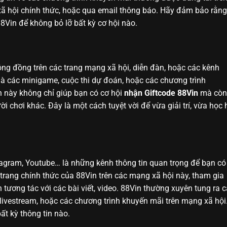
 xã hội chính thức, hoặc qua email thông báo. Hãy đảm bảo rằng
Vin để không bỏ lỡ bất kỳ cơ hội nào.
ng đồng trên các trang mạng xã hội, diễn đàn, hoặc các kênh
 là các minigame, cuộc thi dự đoán, hoặc các chương trình
n này không chỉ giúp bạn có cơ hội
nhận Giftcode 88Vin
mà còn
i chơi khác. Đây là một cách tuyệt vời để vừa giải trí, vừa học 
agram, Youtube… là những kênh thông tin quan trọng để bạn có
 trang chính thức của 88Vin trên các mạng xã hội này, tham gia
tương tác với các bài viết, video. 88Vin thường xuyên tung ra 
 livestream, hoặc các chương trình khuyến mãi trên mạng xã hội
t kỳ thông tin nào.