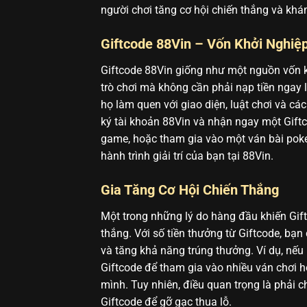
người chơi tăng cơ hội chiến thắng và kh
Giftcode 88Vin – Vốn Khởi Nghiệ
Giftcode 88Vin giống như một nguồn vốn k
trò chơi mà không cần phải nạp tiền ngay 
họ làm quen với giao diện, luật chơi và c
ký tài khoản 88Vin và nhận ngay một Giftco
game, hoặc tham gia vào một ván bài poker
hành trình giải trí của bạn tại 88Vin.
Gia Tăng Cơ Hội Chiến Thắng
Một trong những lý do hàng đầu khiến Gif
thắng. Với số tiền thưởng từ Giftcode, bạ
và tăng khả năng trúng thưởng. Ví dụ, nếu
Giftcode để tham gia vào nhiều ván chơi h
mình. Tuy nhiên, điều quan trọng là phải 
Giftcode để gỡ gạc thua lỗ.