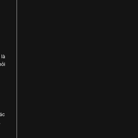
 là
hỏi
các
.