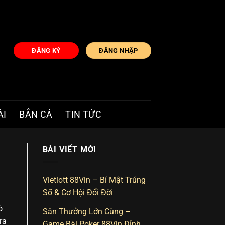
ĐĂNG KÝ
ĐĂNG NHẬP
ÀI
BẮN CÁ
TIN TỨC
BÀI VIẾT MỚI
Vietlott 88Vin – Bí Mật Trúng
Số & Cơ Hội Đổi Đời
ò
Săn Thưởng Lớn Cùng –
ra
Game Bài Poker 88Vin Đỉnh