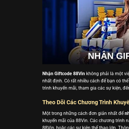
Nhận Giftcode 88Vin
không phải là một vi
nhất định. Có rất nhiều cách để bạn có thể
trình khuyến mãi, tham gia các sự kiện, đ
Theo Dõi Các Chương Trình Khuy
Một trong những cách đơn giản nhất để
n
khuyến mãi của 88Vin. Các chương trình nà
88Vin, hoặc các sự kiện thể thao lớn. Thô