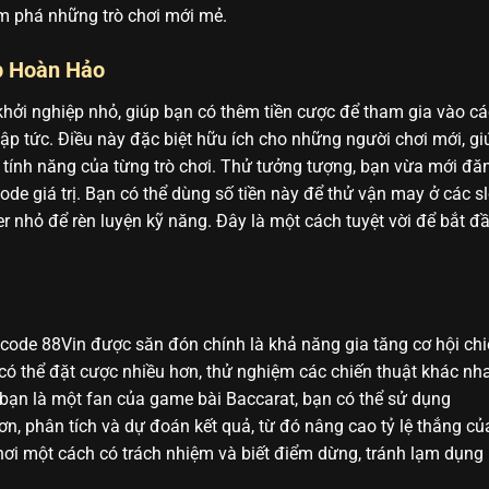
ám phá những trò chơi mới mẻ.
p Hoàn Hảo
hởi nghiệp nhỏ, giúp bạn có thêm tiền cược để tham gia vào cá
lập tức. Điều này đặc biệt hữu ích cho những người chơi mới, gi
ác tính năng của từng trò chơi. Thử tưởng tượng, bạn vừa mới đă
de giá trị. Bạn có thể dùng số tiền này để thử vận may ở các sl
 nhỏ để rèn luyện kỹ năng. Đây là một cách tuyệt vời để bắt đ
tcode 88Vin được săn đón chính là khả năng gia tăng cơ hội ch
n có thể đặt cược nhiều hơn, thử nghiệm các chiến thuật khác nh
 bạn là một fan của game bài Baccarat, bạn có thể sử dụng
ơn, phân tích và dự đoán kết quả, từ đó nâng cao tỷ lệ thắng củ
chơi một cách có trách nhiệm và biết điểm dừng, tránh lạm dụng