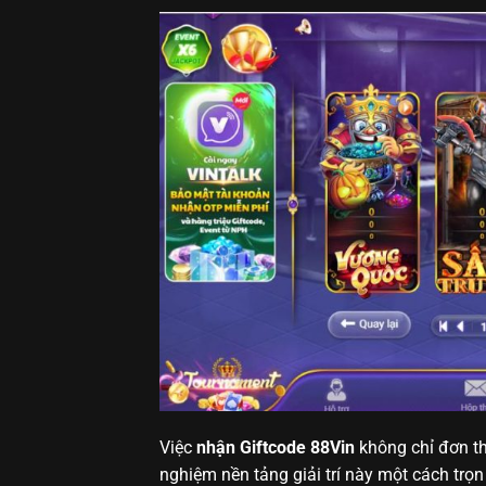
Việc
nhận Giftcode 88Vin
không chỉ đơn th
nghiệm nền tảng giải trí này một cách trọn