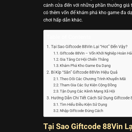
cánh cửa đến với những phần thưởng giá trị
có thêm vốn để khám phá kho game đa dạng
chơi hấp dẫn khác.
Table of Contents
Tại Sao Giftcode 88Vin Lại “Hot” Đến Vậy?
Giftcode 88Vin – Vốn Khởi Nghiệp Hoàn H
Gia Tăng Cơ Hội Chiến Thắng
Khám Phá Kho Game Đa Dạng
Bí Kíp “Săn” Giftcode 88Vin Hiệu Quả
Theo Dõi Các Chương Trình Khuyến Mãi
Tham Gia Các Sự Kiện Cộng Đồng
Tận Dụng Các Kênh Mạng Xã Hội
Hướng Dẫn Chi Tiết Cách Sử Dụng Giftcode 
Tìm Hiểu Điều Kiện Sử Dụng
Nhập Giftcode Đúng Cách
Tại Sao Giftcode 88Vin L