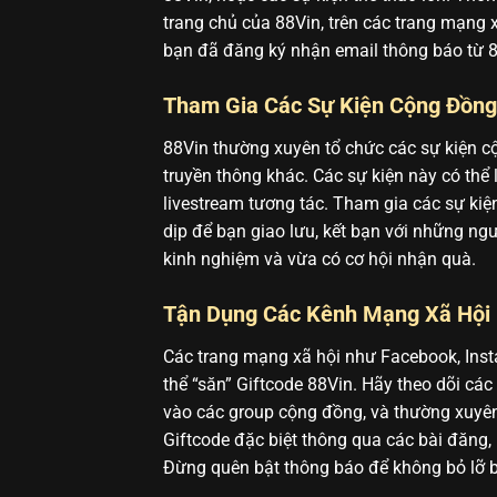
trang chủ của 88Vin, trên các trang mạng
bạn đã đăng ký nhận email thông báo từ 88
Tham Gia Các Sự Kiện Cộng Đồng
88Vin thường xuyên tổ chức các sự kiện cộ
truyền thông khác. Các sự kiện này có thể
livestream tương tác. Tham gia các sự kiệ
dịp để bạn giao lưu, kết bạn với những ngườ
kinh nghiệm và vừa có cơ hội nhận quà.
Tận Dụng Các Kênh Mạng Xã Hội
Các trang mạng xã hội như Facebook, Inst
thể “săn” Giftcode 88Vin. Hãy theo dõi các
vào các group cộng đồng, và thường xuyên 
Giftcode đặc biệt thông qua các bài đăng,
Đừng quên bật thông báo để không bỏ lỡ bấ