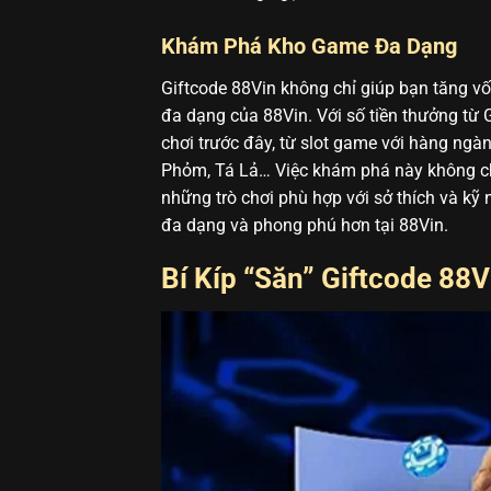
Khám Phá Kho Game Đa Dạng
Giftcode 88Vin không chỉ giúp bạn tăng 
đa dạng của 88Vin. Với số tiền thưởng từ 
chơi trước đây, từ slot game với hàng ngà
Phỏm, Tá Lả… Việc khám phá này không chỉ
những trò chơi phù hợp với sở thích và kỹ 
đa dạng và phong phú hơn tại 88Vin.
Bí Kíp “Săn” Giftcode 88