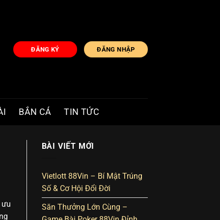
ĐĂNG KÝ
ĐĂNG NHẬP
ÀI
BẮN CÁ
TIN TỨC
BÀI VIẾT MỚI
Vietlott 88Vin – Bí Mật Trúng
Số & Cơ Hội Đổi Đời
t ưu
Săn Thưởng Lớn Cùng –
ang
Game Bài Poker 88Vin Đỉnh