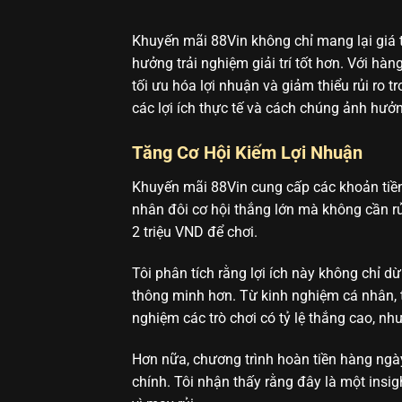
Khuyến mãi 88Vin không chỉ mang lại giá tr
hưởng trải nghiệm giải trí tốt hơn. Với hà