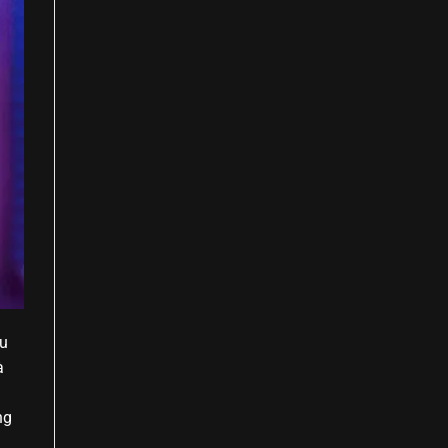
hu
à
ng