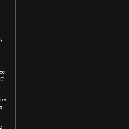
in
 lâu
nh
ệ