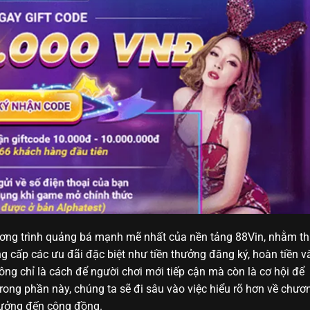
ơng trình quảng bá mạnh mẽ nhất của nền tảng 88Vin, nhằm t
 cấp các ưu đãi đặc biệt như tiền thưởng đăng ký, hoàn tiền v
ng chỉ là cách để người chơi mới tiếp cận mà còn là cơ hội để
Trong phần này, chúng ta sẽ đi sâu vào việc hiểu rõ hơn về chươ
hưởng đến cộng đồng.