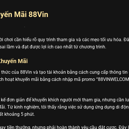
g
 tiền bạc mà còn nâng cao trải nghiệm bằng cách cung cấp các
sự kiện cộng đồng. Điều này giúp người chơi mới cảm thấy tự t
thiện này là bước đi chiến lược, vì nó xây dựng lòng trung thành
ết hợp với livestream hướng dẫn đã giúp người chơi học hỏi nha
i với ứng dụng di động làm cho trải nghiệm trở nên tiện lợi hơn,
o. Đây là một insight cá nhân: trong thời đại số, sự kết hợp này
 sự tương tác liên tục.
 88Vin thành hơn cả một chương trình khuyến mãi – nó là một h
yến Mãi 88Vin