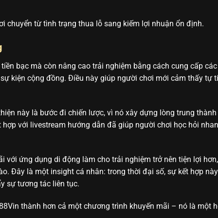
trong thế giới cá cược trực tuyến. Hãy cùng khám phá sâu hơn về
ng đến người dùng.
thưởng có thể lên đến 200% giá trị nạp đầu tiên, giúp người ch
i ro cao. Ví dụ, với 1 triệu VND nạp ban đầu, bạn có thể nhận t
ng lại ở số tiền mà còn ở việc nó khuyến khích chiến lược chơi
ôi thấy rằng nhiều người chơi đã sử dụng tiền thưởng để thử
 blackjack, từ đó tăng lợi nhuận tổng thể.
 giúp bù đắp cho các khoản thua lỗ, tạo nên sự cân bằng tài
ght sáng tạo, vì nó biến cá cược thành một hoạt động bền vững 
ơi chuyển từ tình trạng thua lỗ sang kiếm lợi nhuận ổn định.