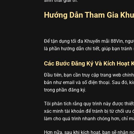
Cải Thiện Trải Nghiệm Người Dùn
Khuyến mãi 88Vin không chỉ tập trung vào
công cụ hỗ trợ như hướng dẫn chơi và các 
hơn khi tham gia.
Từ góc nhìn phân tích, tôi cho rằng sự cải 
dài. Ví dụ, các chương trình khuyến mãi k
chóng, giảm thiểu lỗi sai.
Tôi cũng thấy rằng việc tích hợp khuyến mã
cho phép người chơi tham gia bất cứ lúc nà
không chỉ tăng sự hài lòng mà còn thúc đẩy
Cuối cùng, lợi ích này đã biến Khuyến mãi
sinh thái giải trí.
Hướng Dẫn Tham Gia Khu