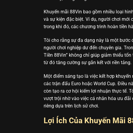
Khuyến mãi 88Vin bao gồm nhiều loại hình
và sự kiện đặc biệt. Ví dụ, người chơi mớ
trong khi đó, các chương trình hoàn tiền hà
Tôi cho rằng sự đa dạng này là một bước 
người chơi nghiệp dư đến chuyên gia. Tron
Tiền 88Vin” không chỉ giúp giảm thiểu tổn
từ đó tăng cường sự gắn kết với nền tảng.
Một điểm sáng tạo là việc kết hợp khuyến m
các trận đấu Euro hoặc World Cup. Điều n
còn tạo ra cơ hội kiếm lợi nhuận thực tế. 
vượt trội nhờ vào việc cá nhân hóa ưu đã
riêng dựa trên lịch sử chơi.
Lợi Ích Của Khuyến Mãi 8