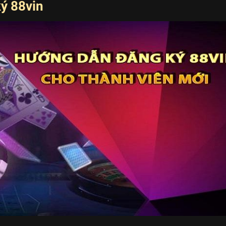
ký 88vin