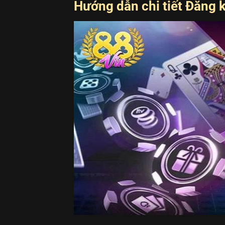
Hướng dẫn chi tiết Đăng 