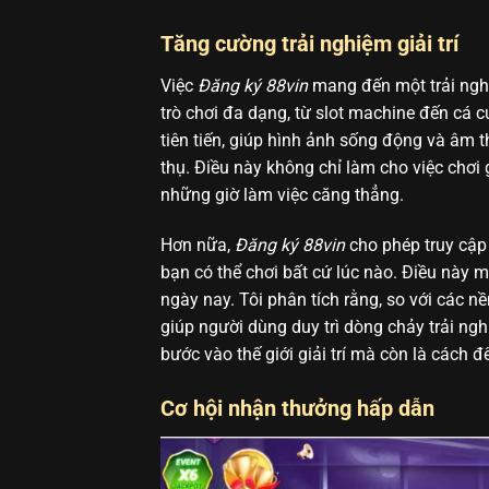
Tăng cường trải nghiệm giải trí
Việc
Đăng ký 88vin
mang đến một trải nghi
trò chơi đa dạng, từ slot machine đến cá 
tiên tiến, giúp hình ảnh sống động và âm
thụ. Điều này không chỉ làm cho việc chơi
những giờ làm việc căng thẳng.
Hơn nữa,
Đăng ký 88vin
cho phép truy cập
bạn có thể chơi bất cứ lúc nào. Điều này ma
ngày nay. Tôi phân tích rằng, so với các nề
giúp người dùng duy trì dòng chảy trải ng
bước vào thế giới giải trí mà còn là cách đ
Cơ hội nhận thưởng hấp dẫn