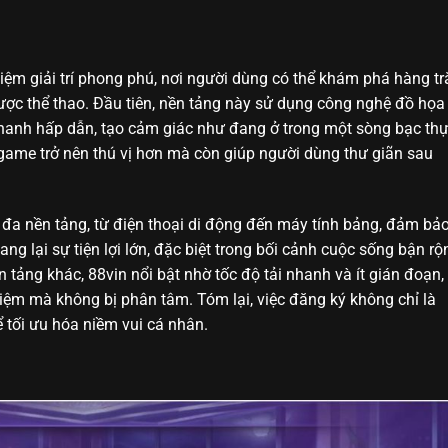
ệm giải trí phong phú, nơi người dùng có thể khám phá hàng t
cược thể thao. Đầu tiên, nền tảng này sử dụng công nghệ đồ họa
 thanh hấp dẫn, tạo cảm giác như đang ở trong một sòng bạc th
 game trở nên thú vị hơn mà còn giúp người dùng thư giãn sau
 đa nền tảng, từ điện thoại di động đến máy tính bảng, đảm bả
ng lại sự tiện lợi lớn, đặc biệt trong bối cảnh cuộc sống bận rộ
n tảng khác, 88vin nổi bật nhờ tốc độ tải nhanh và ít gián đoạn,
hiệm mà không bị phân tâm. Tóm lại, việc đăng ký không chỉ là
ể tối ưu hóa niềm vui cá nhân.