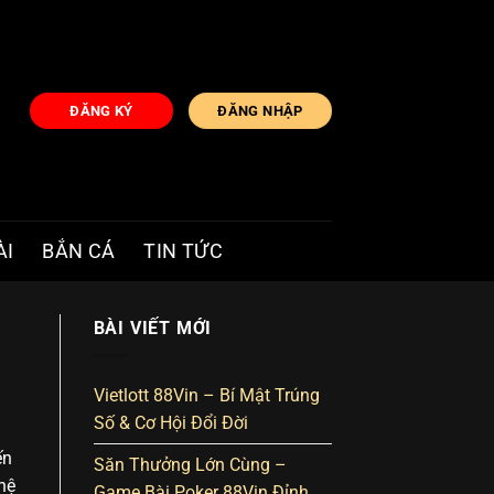
ĐĂNG KÝ
ĐĂNG NHẬP
ÀI
BẮN CÁ
TIN TỨC
BÀI VIẾT MỚI
Vietlott 88Vin – Bí Mật Trúng
Số & Cơ Hội Đổi Đời
ến
Săn Thưởng Lớn Cùng –
hệ
Game Bài Poker 88Vin Đỉnh