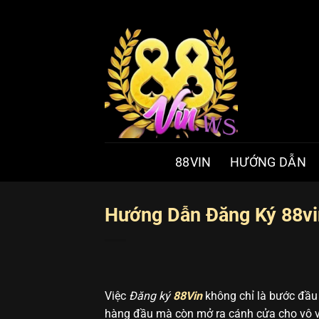
Chuyển
đến
nội
dung
88VIN
HƯỚNG DẪN
Hướng Dẫn Đăng Ký 88vi
Việc
Đăng ký
88Vin
không chỉ là bước đầu 
hàng đầu mà còn mở ra cánh cửa cho vô và