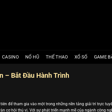
CASINO
NỔ HŨ
THỂ THAO
XỔ SỐ
GAME B
n – Bắt Đầu Hành Trình
tiên để tham gia vào một trong những nền tảng giải trí trực tuy
n cơ hội thú vị. Với sự phát triển mạnh mẽ của ngành công ng