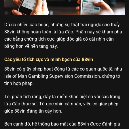
Dù có nhiều cáo buộc, nhưng sự thật trái ngược cho thấy
88vin không hoàn toàn là lừa đảo. Phần này sẽ khám phá
các bằng chứng tích cực, giúp độc giả có cái nhìn cân
bằng hơn về nền tảng này.
Các yếu tố tích cực và minh bạch của 88vin
88vin có giấy phép hoạt động từ các cơ quan quốc tế, như
Isle of Man Gambling Supervision Commission, chứng tỏ
tính hợp pháp.
Tôi phân tích rằng, đây là điểm khác biệt so với các trang
lừa đảo thực sự. Từ góc nhìn cá nhân, việc có giấy phép
giúp 88vin đáng tin cậy hơn.
Bên cạnh đó, hệ thống bảo mật của 88vin được đánh giá