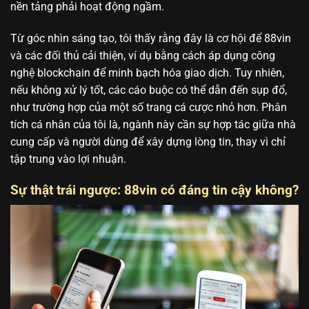
nền tảng phải hoạt động ngầm.
Từ góc nhìn sáng tạo, tôi thấy rằng đây là cơ hội để 88vin
và các đối thủ cải thiện, ví dụ bằng cách áp dụng công
nghệ blockchain để minh bạch hóa giao dịch. Tuy nhiên,
nếu không xử lý tốt, các cáo buộc có thể dẫn đến sụp đổ,
như trường hợp của một số trang cá cược nhỏ hơn. Phân
tích cá nhân của tôi là, ngành này cần sự hợp tác giữa nhà
cung cấp và người dùng để xây dựng lòng tin, thay vì chỉ
tập trung vào lợi nhuận.
Sự thật trái ngược: 88vin có đáng tin cậy không?