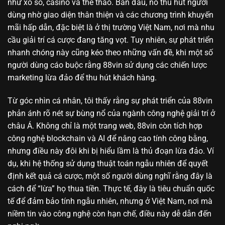
như xổ số, casino và thể thao. Ban đầu, nó thu hút người
dùng nhờ giao diện thân thiện và các chương trình khuyến
mãi hấp dẫn, đặc biệt là ở thị trường Việt Nam, nơi mà nhu
cầu giải trí cá cược đang tăng vọt. Tuy nhiên, sự phát triển
nhanh chóng này cũng kéo theo những vấn đề, khi một số
người dùng cáo buộc rằng 88vin sử dụng các chiến lược
marketing lừa đảo để thu hút khách hàng.
Từ góc nhìn cá nhân, tôi thấy rằng sự phát triển của 88vin
phản ánh rõ nét sự bùng nổ của ngành công nghệ giải trí ở
châu Á. Không chỉ là một trang web, 88vin còn tích hợp
công nghệ blockchain và AI để nâng cao tính công bằng,
nhưng điều này đôi khi bị hiểu lầm là thủ đoạn lừa đảo. Ví
dụ, khi hệ thống sử dụng thuật toán ngẫu nhiên để quyết
định kết quả cá cược, một số người dùng nghĩ rằng đây là
cách để “lừa” họ thua tiền. Thực tế, đây là tiêu chuẩn quốc
tế để đảm bảo tính ngẫu nhiên, nhưng ở Việt Nam, nơi mà
niềm tin vào công nghệ còn hạn chế, điều này dễ dẫn đến