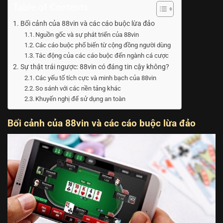
Table of Contents
Bối cảnh của 88vin và các cáo buộc lừa đảo
Nguồn gốc và sự phát triển của 88vin
Các cáo buộc phổ biến từ cộng đồng người dùng
Tác động của các cáo buộc đến ngành cá cược
Sự thật trái ngược: 88vin có đáng tin cậy không?
Các yếu tố tích cực và minh bạch của 88vin
So sánh với các nền tảng khác
Khuyến nghị để sử dụng an toàn
Bối cảnh của 88vin và các cáo buộc lừa đảo