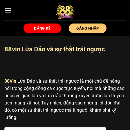
Chuyển
đến
nội
dung
ĐĂNG KÝ
ĐĂNG NHẬP
88vin Lừa Đảo và sự thật trái ngược
88Vin
Lừa Đảo và sự thật trái ngược là một chủ đề nóng
hổi trong cộng đồng cá cược trực tuyến, nơi mà những cáo
buộc về gian lận và lừa đảo thường xuyên được lan truyền
trên mạng xã hội. Tuy nhiên, đằng sau những lời đồn đại
đó, có một sự thật trái ngược mà ít người khám phá kỹ
lưỡng.