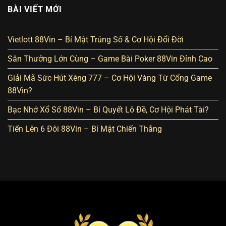
BÀI VIẾT MỚI
Vietlott 88Vin – Bí Mật Trúng Số & Cơ Hội Đổi Đời
Săn Thưởng Lớn Cùng – Game Bài Poker 88Vin Đỉnh Cao
Giải Mã Sức Hút Xèng 777 – Cơ Hội Vàng Từ Cổng Game
88Vin?
Bạc Nhớ Xổ Số 88Vin – Bí Quyết Lô Đề, Cơ Hội Phát Tài?
Tiến Lên 6 Đôi 88Vin – Bí Mật Chiến Thắng